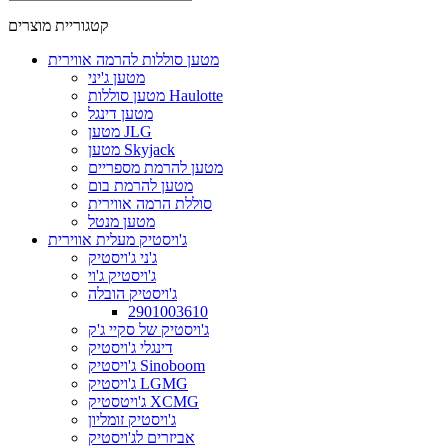
קטגוריית מוצרים
מטען סוללות להרמה אווירית
מטען ג'יני
מטען סוללות Haulotte
מטען דינגל
מטען JLG
מטען Skyjack
מטען להרמת מספריים
מטען להרמת בום
סוללת הרמה אווירית
מטען מנטל
ג'ויסטיק מעלית אווירית
ג'ני ג'ויסטיק
ג'ויסטיק ג'וי
ג'ויסטיק הובלה
2901003610
ג'ויסטיק של סקיי ג'ק
דינגלי ג'ויסטיק
ג'ויסטיק Sinoboom
ג'ויסטיק LGMG
ג'ויטסטיק XCMG
ג'ויסטיק זומליון
אביזרים לג'ויסטיק