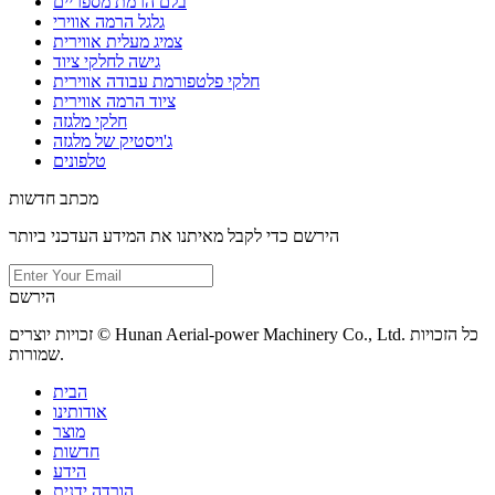
בלם הרמת מספריים
גלגל הרמה אווירי
צמיג מעלית אווירית
גישה לחלקי ציוד
חלקי פלטפורמת עבודה אווירית
ציוד הרמה אווירית
חלקי מלגזה
ג'ויסטיק של מלגזה
טלפונים
מכתב חדשות
הירשם כדי לקבל מאיתנו את המידע העדכני ביותר
הירשם
זכויות יוצרים © Hunan Aerial-power Machinery Co., Ltd. כל הזכויות
שמורות.
הבית
אודותינו
מוצר
חדשות
הידע
הורדה ידנית