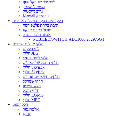
ג'ויסטיק שנורקל זקוף
מניטו ג'ויסטיק
גרוב ג'ויסטיק
Mantall ג'ויסטיק
חלקי תיבת בקרת מעלית אווירית
תיבת בקרת פלטפורמה
מודול בקרת קרקע
אביזר תיבת בקרה
PCB,LED/SWITCH,ALC1000 232975GT
חלקי מעלית אווירית
ג'יני חלקים
חלקי JLG
חלקי ליפט דינגלי
חלקי הרמה של האולוט
חלקי Skyjack
חלקי Skyjack
חלקים חשמליים אחרים
חלקי שנורקל
חלקי זומליון
חלקי מנטל
חלקי LGMG
חלקי MEC
חלקי מנוע
אַלְטֶרְנָטוֹר
מַתנֵעַ