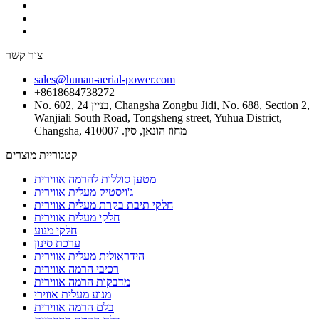
צור קשר
sales@hunan-aerial-power.com
+8618684738272
No. 602, בניין 24, Changsha Zongbu Jidi, No. 688, Section 2,
Wanjiali South Road, Tongsheng street, Yuhua District,
Changsha, מחוז הונאן, סין. 410007
קטגוריית מוצרים
מטען סוללות להרמה אווירית
ג'ויסטיק מעלית אווירית
חלקי תיבת בקרת מעלית אווירית
חלקי מעלית אווירית
חלקי מנוע
ערכת סינון
הידראולית מעלית אווירית
רכיבי הרמה אווירית
מדבקות הרמה אווירית
מנוע מעלית אווירי
בלם הרמה אווירית