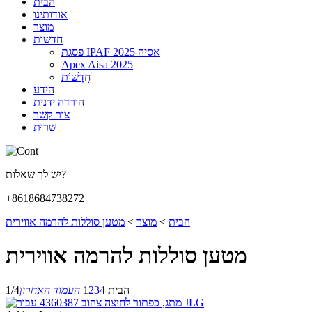
הבית
אודותינו
מוצר
חדשות
פסגת IPAF 2025 אסיה
Apex Aisa 2025
חֲדָשׁוֹת
הידע
הורדה ידנית
צור קשר
שֵׁרוּת
יש לך שאלות?
+8618684738272
הבית
>
מוצר
>
מטען סוללות להרמה אווירית
מטען סוללות להרמה אווירית
הבית
4
3
2
1
העמוד האחרון
1/4