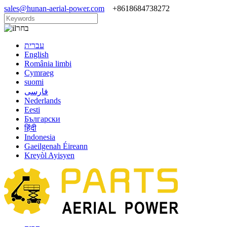
sales@hunan-aerial-power.com
+8618684738272
בחר
עברית
English
România limbi
Cymraeg
suomi
فارسی
Nederlands
Eesti
Български
हिंदी
Indonesia
Gaeilgenah Éireann
Kreyòl Ayisyen