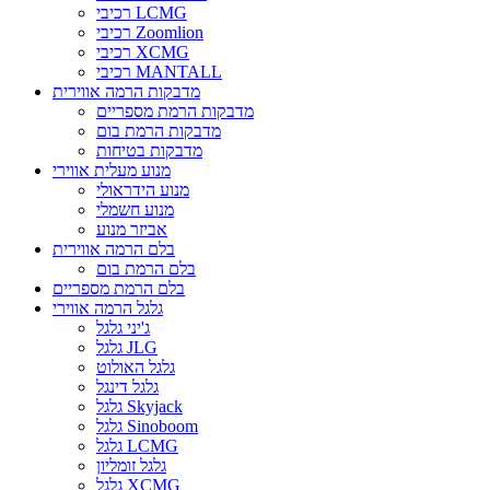
רכיבי LCMG
רכיבי Zoomlion
רכיבי XCMG
רכיבי MANTALL
מדבקות הרמה אווירית
מדבקות הרמת מספריים
מדבקות הרמת בום
מדבקות בטיחות
מנוע מעלית אווירי
מנוע הידראולי
מנוע חשמלי
אביזר מנוע
בלם הרמה אווירית
בלם הרמת בום
בלם הרמת מספריים
גלגל הרמה אווירי
ג'יני גלגל
גלגל JLG
גלגל האולוט
גלגל דינגל
גלגל Skyjack
גלגל Sinoboom
גלגל LCMG
גלגל זומליון
גלגל XCMG