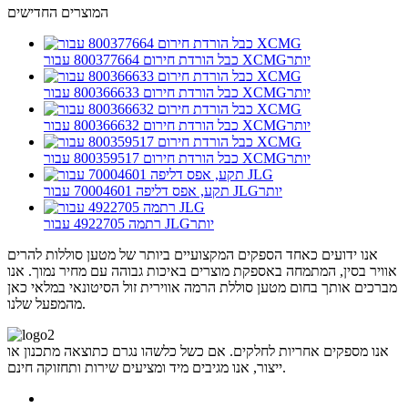
המוצרים החדישים
יותר
כבל הורדת חירום 800377664 עבור XCMG
יותר
כבל הורדת חירום 800366633 עבור XCMG
יותר
כבל הורדת חירום 800366632 עבור XCMG
יותר
כבל הורדת חירום 800359517 עבור XCMG
יותר
תקע, אפס דליפה 70004601 עבור JLG
יותר
רתמה 4922705 עבור JLG
אנו ידועים כאחד הספקים המקצועיים ביותר של מטען סוללות להרים
אוויר בסין, המתמחה באספקת מוצרים באיכות גבוהה עם מחיר נמוך. אנו
מברכים אותך בחום מטען סוללת הרמה אווירית זול הסיטונאי במלאי כאן
מהמפעל שלנו.
אנו מספקים אחריות לחלקים. אם כשל כלשהו נגרם כתוצאה מתכנון או
ייצור, אנו מגיבים מיד ומציעים שירות ותחזוקה חינם.