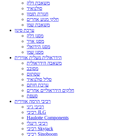
משאבת דלק
סולנואיד
חגורת תזמון
חלקי מנוע אחרים
משאבת שמן
ערכת סינון
מסנן דלק
מסנן אויר
מסנן הידואלי
מסנן שמן
הידראולית מעלית אווירית
משאבה הידראולית
מסובב
שסתום
סליל סולנואיד
ערכת חותם
חלקים הידראוליים אחרים
סעפת
רכיבי הרמה אווירית
רכיבי ג'יני
רכיבי JLG
Haulotte Components
רכיבי דינגלי
רכיבי Skyjack
רכיבי Sinoboom