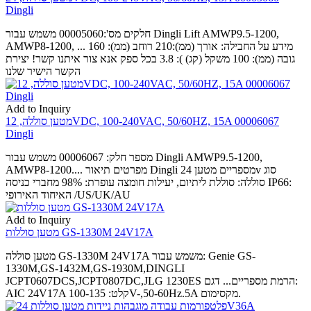
Dingli
חלקים מס':00005060 משמש עבור Dingli Lift AMWP9.5-1200,
AMWP8-1200, ... מידע על החבילה: אורך (ממ):210 רוחב (ממ): 160
גובה (ממ): 100 משקל (קג) ): 3.8 בכל ספק אנא צור איתנו קשר! יצירת
הקשר הישיר שלנו
Add to Inquiry
מטען סוללה, 12VDC, 100-240VAC, 50/60HZ, 15A 00006067
Dingli
מספר חלק: 00006067 משמש עבור Dingli AMWP9.5-1200,
AMWP8-1200.... מפרטים תיאור Dingli מספריים מטען 24v סוג
סוללה: סוללת ליתיום, יעילות חומצה עופרת: 98% מחברי כניסה IP66:
האיחוד האירופי /US/UK/AU
Add to Inquiry
מטען סוללות GS-1330M 24V17A
מטען סוללה GS-1330M 24V17A משמש עבור: Genie GS-
1330M,GS-1432M,GS-1930M,DINGLI
JCPT0607DCS,JCPT0807DC,JLG 1230ES הרמת מספריים... דגם:
AIC 24V17A קלט: 100-135V-,50-60Hz.5A מקסימום.