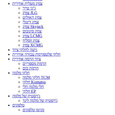
צמיג מעלית אווירית
ג'יני טייר
צמיג JLG
צמיג האולוט
צמיג דינגלי
צמיג Skyjack
צמיג סינובום
צמיג LCMG
צמיג זומליון
צמיג XCMG
גישה לחלקי ציוד
חלקי פלטפורמת עבודה אווירית
ציוד הרמה אווירית
הרמת מספריים
הרמת בום
חלקי מלגזה
חלקי מלגזה TCM
חלקי Komatsu
חלי מלגזה חלי
חלקי EP
ג'ויסטיק של מלגזה
ג'ויסטיק של מלגזה לינד
טלפונים
מניטו טלפונים